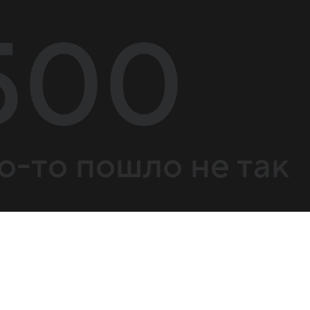
500
о-то пошло не так