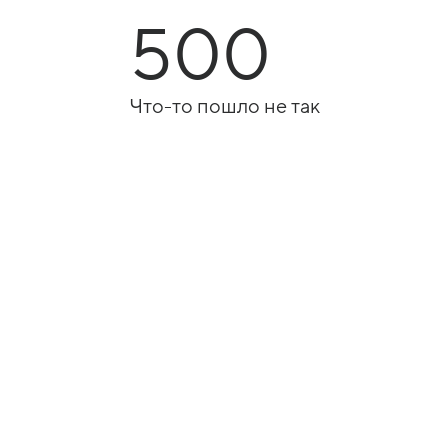
500
Что-то пошло не так