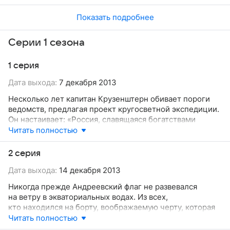
Показать подробнее
Серии 1 сезона
1 серия
Дата выхода:
7 декабря 2013
Несколько лет капитан Крузенштерн обивает пороги
ведомств, предлагая проект кругосветной экспедиции.
Он настаивает: «Россия, славящаяся богатствами
своими, имеющая добротный военный флот и отважных
Читать полностью
моряков, должна пользоваться выгодами морской
коммерции». Судьбу проекта решает Российско-
2 серия
американская кампания. Ее учредитель Николай
Дата выхода:
14 декабря 2013
Резанов подает прошение императору с просьбой
разрешить экспедицию по проекту Крузенштерна.
Никогда прежде Андреевский флаг не развевался
Цели — доставить на Аляску необходимые припасы,
на ветру в экваториальных водах. Из всех,
забрать товар, установить торговлю с Китаем
кто находился на борту, воображаемую черту, которая
и Японией. Через неделю после подачи прошения
опоясывает земной шар, прежде пересекали только
Читать полностью
проект был утвержден. Решено было также отправить
двое — Крузенштерн и Лисянский, когда служили