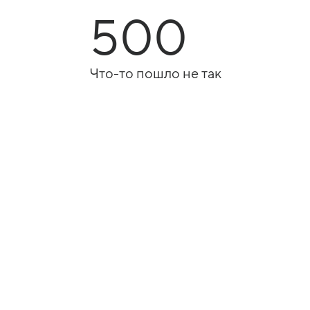
500
Что-то пошло не так