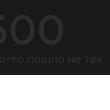
500
о-то пошло не так