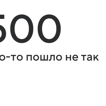
500
о-то пошло не так