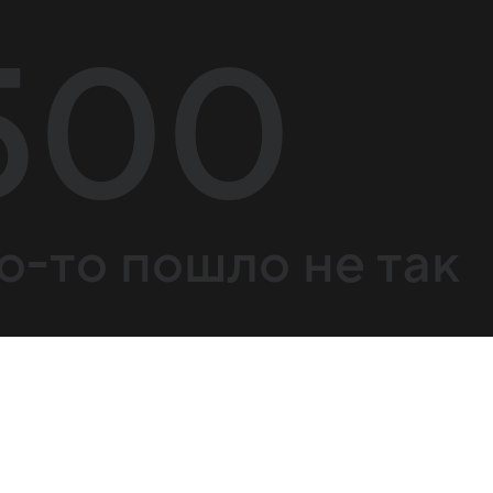
500
о-то пошло не так