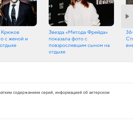
 Крюков
Звезда «Метода Фрейда»
36
о с женой и
показала фото с
Ст
 отдыхе
повзрослевшим сыном на
вн
отдыхе
с кратким содержанием серий, информацией об актерском