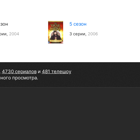
езон
5 сезон
рии,
2004
3 серии,
2006
,
4730 сериалов
и
481 телешоу
тного просмотра.