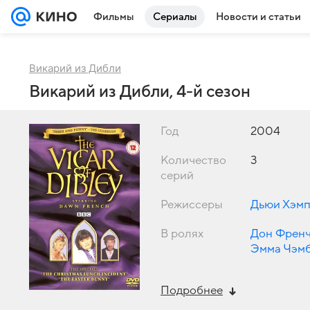
Фильмы
Сериалы
Новости и статьи
Викарий из Дибли
Викарий из Дибли, 4-й сезон
Год
2004
Количество
3
серий
Режиссеры
Дьюи Хэм
В ролях
Дон Френ
Эмма Чэм
Армитедж
,
Подробнее