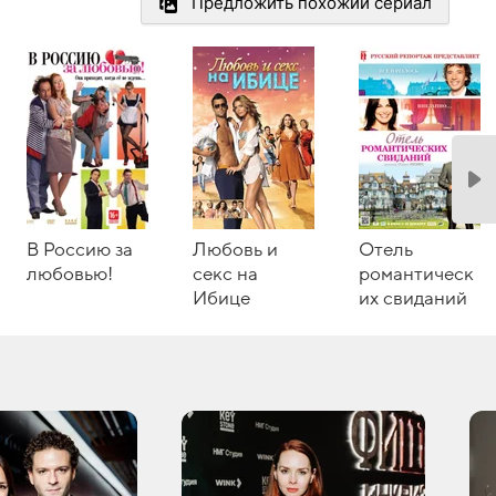
Предложить похожий сериал
В Россию за
Любовь и
Отель
любовью!
секс на
романтическ
Ибице
их свиданий