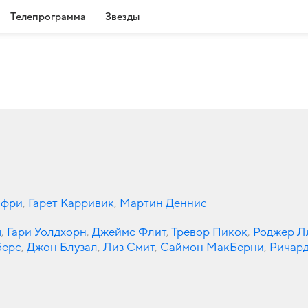
Телепрограмма
Звезды
пфри
,
Гарет Карривик
,
Мартин Деннис
ч
,
Гари Уолдхорн
,
Джеймс Флит
,
Тревор Пикок
,
Роджер Л
берс
,
Джон Блузал
,
Лиз Смит
,
Саймон МакБерни
,
Ричар
Питер Капальди