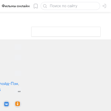
Фильмы онлайн
лойд-Пэк
,
д