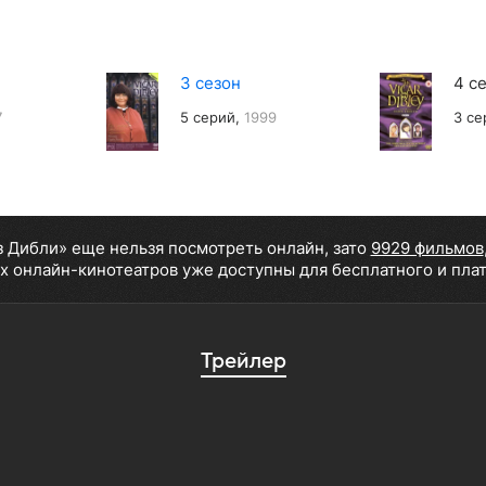
3 сезон
4 с
7
5 серий,
1999
3 се
з Дибли» еще нельзя посмотреть онлайн, зато
9929 фильмов
х онлайн-кинотеатров уже доступны для бесплатного и пла
Трейлер