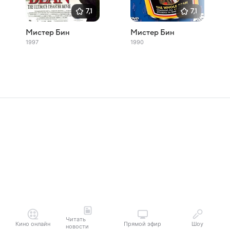
7,1
7,1
Мистер Бин
Мистер Бин
1997
1990
Читать
Кино онлайн
Прямой эфир
Шоу
новости