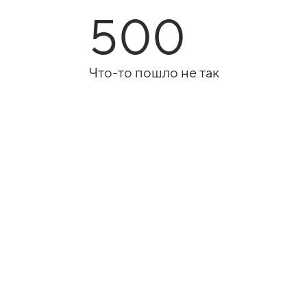
500
Что-то пошло не так