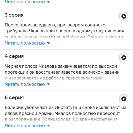
и Анисимову серьезными дисциплинарными
Читать полностью
взысканиями. Девушка наконец-то делает выбор
в пользу Валеры. Однако Чкаловым недолго
3 серия
приходится наслаждаться тихим семейным счастьем —
После произошедшего, приговором военного
Валерия переводят в Брянскую авиационную
трибунала Чкалов приговорен к одному году лишения
эскадрилью.
свободы и уволен из Красной Армии. Однако отбывать
наказание летчику приходится недолго: благодаря
Читать полностью
ходатайству своих заступников, менее чем через месяц
наказание заменяют на условное. После освобождения
4 серия
из Брянской тюрьмы Валерий знакомится с роковой
Черная полоса Чкалова заканчивается: по высокой
красоткой Марго.
протекции он восстанавливается в воинском звании
и направляется на работу в сверхсекретный
Московский научно-исследовательский институт ВВС.
Читать полностью
Судьба снова сводит Валерия со старым другом
Анисимовым. Под руководством опального
5 серия
авиаконструктора Поликарпова Чкалов и Анисимов
Валерия увольняют из Института и снова исключают из
приступают к испытательным полeтам.
рядов Красной Армии. Чкалов полностью переходит
в распоряжение Поликарпова. Во время испытания
истребителя И-16 возникает внештатная ситуация,
Читать полностью
однако асу Чкалову удается не допустить трагедию.