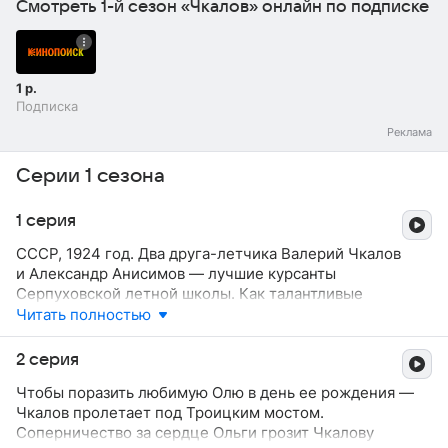
Смотреть 1-й сезон «Чкалов» онлайн по подписке
1 р.
Подписка
Серии 1 сезона
1 серия
СССР, 1924 год. Два друга-летчика Валерий Чкалов
и Александр Анисимов — лучшие курсанты
Серпуховской летной школы. Как талантливые
и перспективные, они получают распределение
Читать полностью
в Ленинградскую Краснознамeнную истребительную
эскадрилью. Молодым хулиганам нет равных в небе,
2 серия
однако их дружбу на прочность испытывает
Чтобы поразить любимую Олю в день еe рождения —
знакомство с очаровательной пианисткой Ольгой
Чкалов пролетает под Троицким мостом.
Ореховой.
Соперничество за сердце Ольги грозит Чкалову