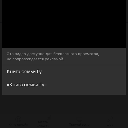
(Guga-ui Seo) - обратите внимание, что 23-я серия 1-го
сезона сериала Книга семьи Гу (Guga-ui Seo) доступна
для бесплатного онлайн-просмотра.
Это видео доступно для бесплатного просмотра,
но сопровождается рекламой.
Книга семьи Гу
«Книга семьи Гу»
Читать
Кино онлайн
Прямой эфир
Шоу
новости