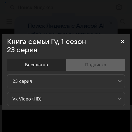
Поиск Яндекса
Фильмы онлайн
Поиск Яндекса с Алисой AI
Найдёт ответ, картинку или видео —
быстро и точно
Книга семьи Гу,
1
сезон
23
серия
Попробовать
Бесплатно
Подписка
23 серия
Vk Video (HD)
«Кино Mail» представляет вашему вниманию 23-ю
серию 1-го сезона сериала Книга семьи Гу (Guga-ui
Seo): вы можете ознакомиться с кратким содержанием
23-й серии 1-ого сезона телесериала Книга семьи Гу