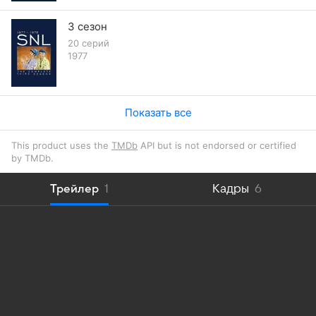
3 сезон
20 серий
1977
Показать все
This product uses the
TMDb
API but is not endorsed or certified
by TMDb.
Трейлер
1
Кадры
6