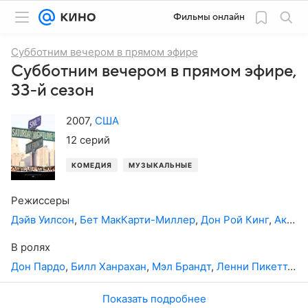
Фильмы онлайн
Субботним вечером в прямом эфире
Субботним вечером в прямом эфире,
33-й сезон
2007
,
США
12 серий
КОМЕДИЯ
МУЗЫКАЛЬНЫЕ
Режиссеры
Дэйв Уилсон
,
Бет МакКарти-Миллер
,
Дон Рой Кинг
,
Акива Шаффер
В ролях
Дон Пардо
,
Билл Ханрахан
,
Мэл Брандт
,
Ленни Пикетт
,
Да
Показать подробнее