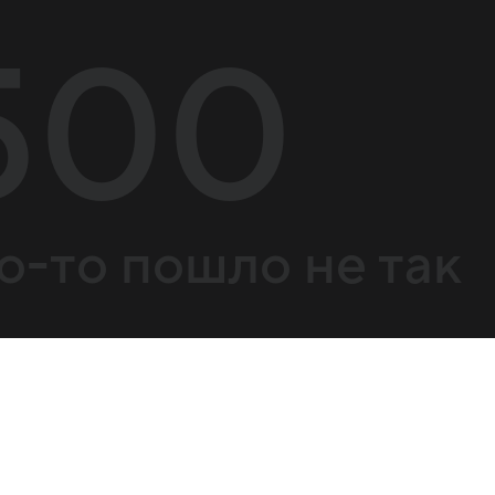
500
о-то пошло не так