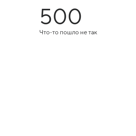
500
Что-то пошло не так