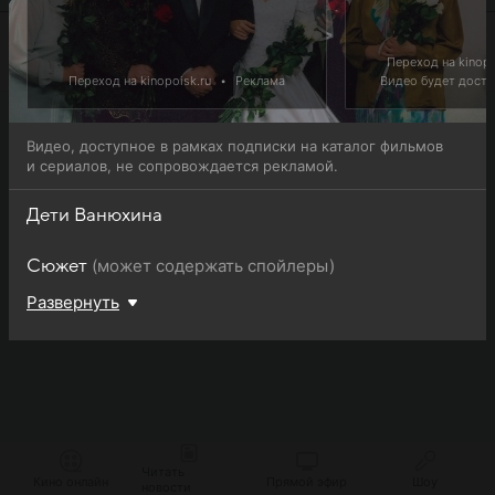
Переход на kinopo
Переход на kinopoisk.ru
•
Реклама
Видео будет доступ
Видео, доступное в рамках подписки на каталог фильмов
и сериалов, не сопровождается рекламой.
Дети Ванюхина
(может содержать спойлеры)
Сюжет
Развернуть
Читать
Кино онлайн
Прямой эфир
Шоу
новости