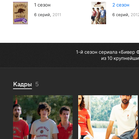
1 сезон
2 сезон
6 серий,
2011
6 серий,
201
1-й сезон сериала «Бивер 
из 10 крупнейши
Кадры
5