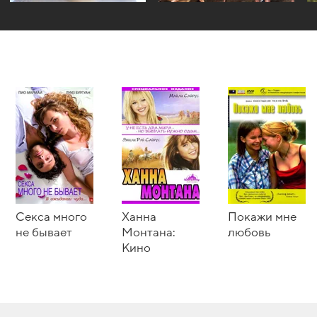
Секса много
Ханна
Покажи мне
не бывает
Монтана:
любовь
Кино