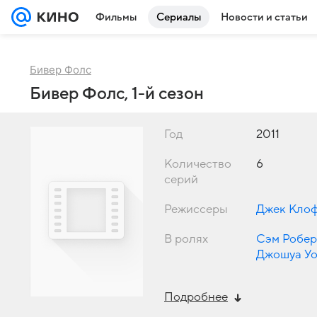
Фильмы
Сериалы
Новости и статьи
Бивер Фолс
Бивер Фолс, 1-й сезон
Год
2011
Количество
6
серий
Режиссеры
Джек Кло
В ролях
Сэм Робер
Джошуа У
Элисон Ду
Подробнее