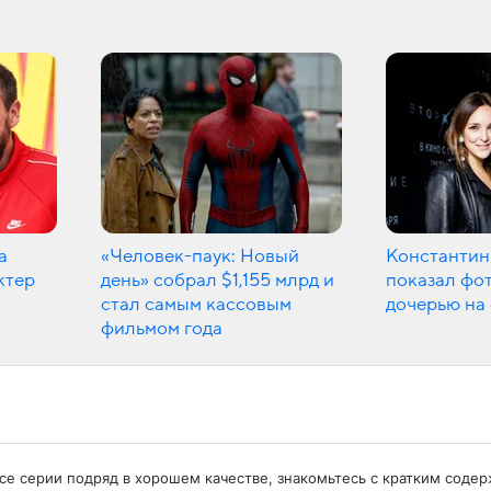
а
«Человек-паук: Новый
Константин
ктер
день» собрал $1,155 млрд и
показал фот
стал самым кассовым
дочерью на
фильмом года
е все серии подряд в хорошем качестве, знакомьтесь с кратким сод