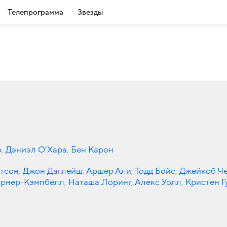
Телепрограмма
Звезды
ф
,
Дэниэл О’Хара
,
Бен Карон
тсон
,
Джон Даглейш
,
Аршер Али
,
Тодд Бойс
,
Джейкоб Ч
орнер-Кэмпбелл
,
Наташа Лоринг
,
Алекс Уолл
,
Кристен Г
ди