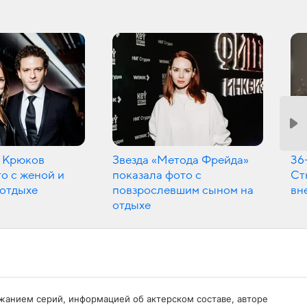
 Крюков
Звезда «Метода Фрейда»
36
о с женой и
показала фото с
Ст
 отдыхе
повзрослевшим сыном на
вн
отдыхе
ержанием серий, информацией об актерском составе, авторе