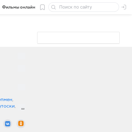
Фильмы онлайн
епмен
,
утоски
,