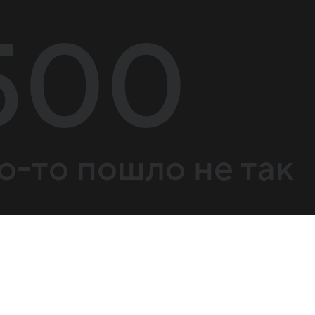
500
о-то пошло не так