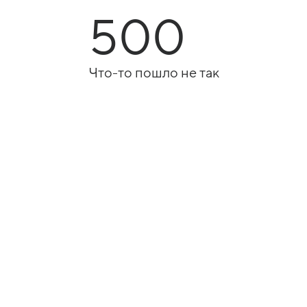
500
Что-то пошло не так