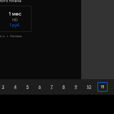
ного плана
1 мес
HD
1 руб.
k.ru
•
Реклама
11
3
4
5
6
7
8
9
10