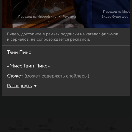
просмотра.
Переход на kinopo
Переход на kinopoisk.ru
•
Реклама
Видео будет доступ
Видео, доступное в рамках подписки на каталог фильмов
и сериалов, не сопровождается рекламой.
Твин Пикс
«Мисс Твин Пикс»
(может содержать спойлеры)
Сюжет
Развернуть
Читать
Кино онлайн
Прямой эфир
Шоу
новости