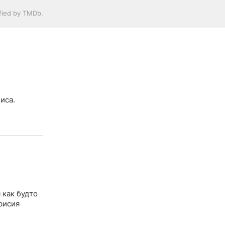
ified by TMDb.
иса.
 как будто
рисия