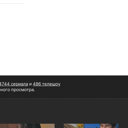
4744 сериала
и
486 телешоу
тного просмотра.