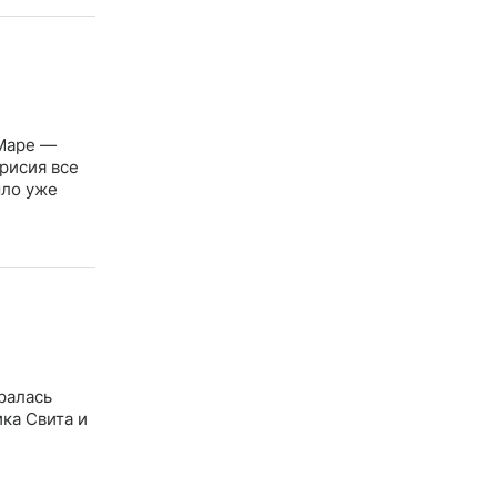
 Маре —
рисия все
ыло уже
ралась
ка Свита и