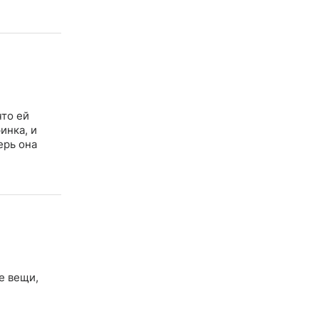
что ей
инка, и
ерь она
е вещи,