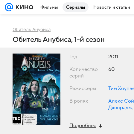
Фильмы
Сериалы
Новости и статьи
Обитель Анубиса
Обитель Анубиса, 1-й сезон
Год
2011
Количество
60
серий
Режиссеры
Тим Хоупв
В ролях
Алекс Сой
Дхенрадж
,
Френсис 
Подробнее