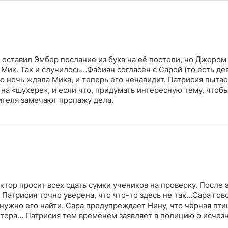
и оставил Эмбер послание из букв на её постели, но Джером
 Мик. Так и случилось…Фабиан согласен с Сарой (то есть де
сю ночь ждала Мика, и теперь его ненавидит. Патрисия пытае
 на «шухере», и если что, придумать интересную тему, чтоб
ителя замечают пропажу дела.
тор просит всех сдать сумки учеников на проверку. После 
 Патрисия точно уверена, что что-то здесь не так…Сара гов
нужно его найти. Сара предупреждает Нину, что чёрная пти
Виктора… Патрисия тем временем заявляет в полицию о исчез