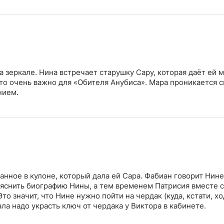
а зеркале. Нина встречает старушку Сару, которая даёт ей 
 что очень важно для «Обителя Анубиса». Мара проникается 
нием.
нное в кулоне, который дала ей Сара. Фабиан говорит Нине
выяснить биографию Нины, а тем временем Патрисия вместе
 значит, что Нине нужно пойти на чердак (куда, кстати, хо
ла надо украсть ключ от чердака у Виктора в кабинете.