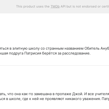
This product uses the
TMDb
API but is not endorsed or cert
ться в элитную школу со странным названием Обитель Ануб
чшая подруга Патрисия берётся за расследование.
ть, что она как-то замешана в пропаже Джой. И все учителя
ься в школе, где к ней не проявляют никакого уважения. Пат