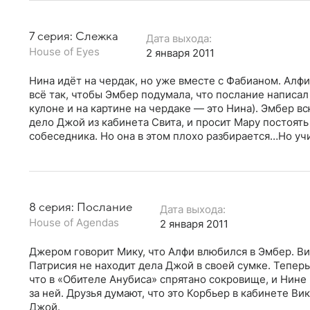
7 серия: Слежка
Дата выхода:
House of Eyes
2 января 2011
Нина идёт на чердак, но уже вместе с Фабианом. Алф
всё так, чтобы Эмбер подумала, что послание написал
кулоне и на картине на чердаке — это Нина). Эмбер в
дело Джой из кабинета Свита, и просит Мару постоять
собеседника. Но она в этом плохо разбирается…Но уч
8 серия: Послание
Дата выхода:
House of Agendas
2 января 2011
Джером говорит Мику, что Алфи влюбился в Эмбер. Вик
Патрисия не находит дела Джой в своей сумке. Теперь
что в «Обителе Анубиса» спрятано сокровище, и Нине 
за ней. Друзья думают, что это Корбьер в кабинете 
Джой.