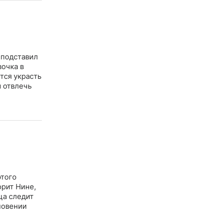
 подставил
вочка в
тся украсть
ы отвлечь
этого
орит Нине,
ца следит
новении