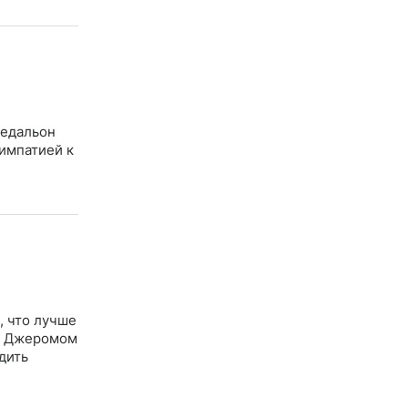
медальон
симпатией к
, что лучше
 с Джеромом
дить