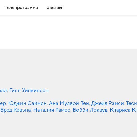
Телепрограмма
Звезды
елл
,
Гилл Уилкинсон
ер
,
Юджин Саймон
,
Ана Мулвой-Тен
,
Джейд Рэмси
,
Теси
Брэд Кэвэна
,
Наталия Рамос
,
Бобби Локвуд
,
Клариса К
Маджи