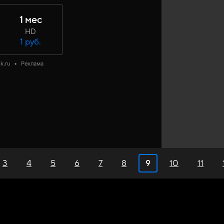
1 мес
HD
1 руб.
k.ru
•
Реклама
3
4
5
6
7
8
9
10
11