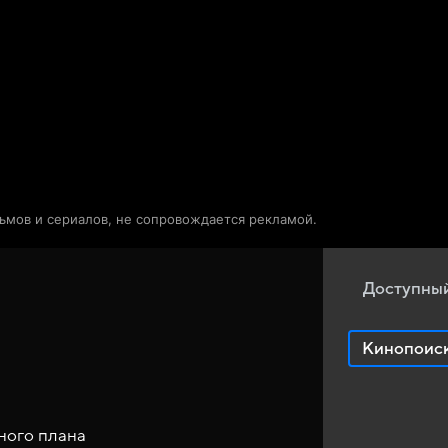
Телепрограмма
Звезды
льмов и сериалов, не сопровождается рекламой.
Доступный
Кинопоис
ного плана