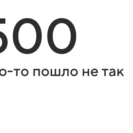
500
о-то пошло не так