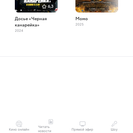
6,3
Досье «Черная
Момо
2025
канарейка»
2024
Читать
Кино онлайн
Прямой эфир
Шоу
новости