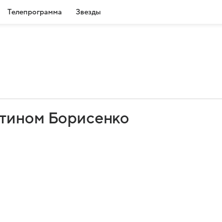
Телепрограмма
Звезды
ртином Борисенко