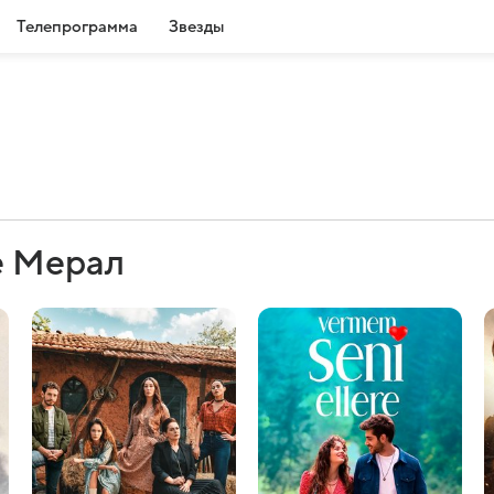
Телепрограмма
Звезды
е Мерал