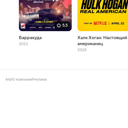
5,5
Барракуда
Халк Хоган: Настоящий
американец
2022
2026
Mail
О компании
Реклама