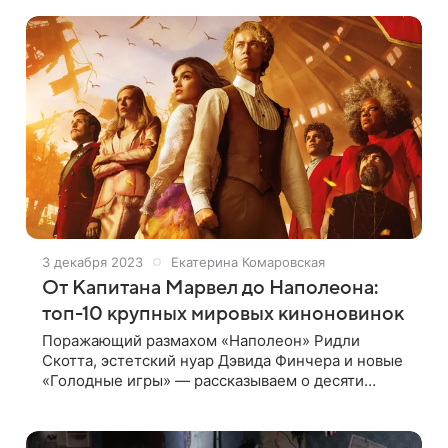
3 декабря 2023
Екатерина Комаровская
От Капитана Марвел до Наполеона:
топ-10 крупных мировых киноновинок
Поражающий размахом «Наполеон» Ридли
Скотта, эстетский нуар Дэвида Финчера и новые
«Голодные игры» — рассказываем о десяти
самых громких кинопремьерах, которые недавно
вышли в мировой прокат «Голодные игры:
Баллада