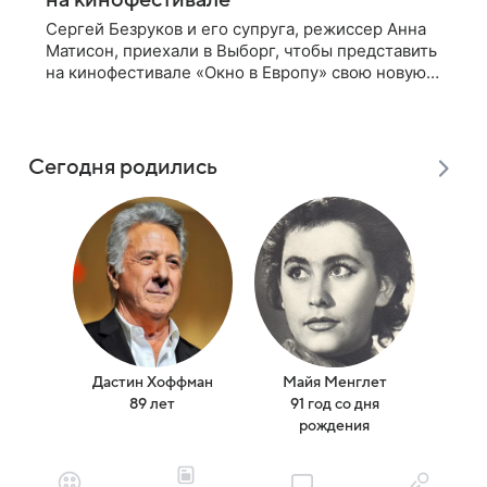
Сергей Безруков и его супруга, режиссер Анна
Матисон, приехали в Выборг, чтобы представить
на кинофестивале «Окно в Европу» свою новую
совместную работу — семейную комедию «Не
по-детски». Фильм рассказывает об
Сегодня родились
Дастин Хоффман
Майя Менглет
Ма
89 лет
91 год со дня
(
рождения