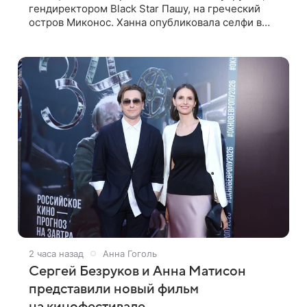
гендиректором Black Star Пашу, на греческий
остров Миконос. Ханна опубликовала селфи в
зеркале и призналась, что сейчас особенно
довольна собой. По словам певицы, она
2 часа назад
Анна Гоголь
Сергей Безруков и Анна Матисон
представили новый фильм
на кинофестивале