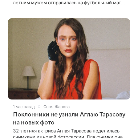
летним мужем отправилась на футбольный матч.
На стадионе супругов сопровождал фотограф Гай
Арох, который сделал серию
1 час назад
Соня Жарова
Поклонники не узнали Аглаю Тарасову
на новых фото
32-летняя актриса Аглая Тарасова поделилась
снимками из новой фотосессии. Для съемки она