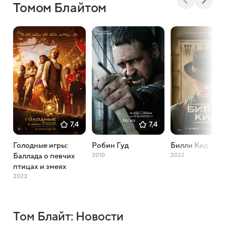
Томом Блайтом
7,4
7,4
Голодные игры:
Робин Гуд
Билли Кид
2010
2022
Баллада о певчих
птицах и змеях
2023
Том Блайт: Новости