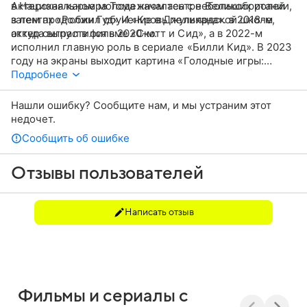
в Национальном молодежном театре Великобритании,
Актерская карьера Тома началась с небольших ролей
затем продолжил обучение в Джульярдской школе,
в лентах «Робин Гуд» И «Кровь пеликана». в 2018-м
откуда выпустился в 2020-м.
актер сыграл в фильме «Скотт и Сид», а в 2022-м
исполнил главную роль в сериале «Билли Кид». В 2023
году на экраны выходит картина «Голодные игры:
Баллада о певчих птицах и змеях», в которой Том Блайт
Подробнее
сыграл роль молодого Кориолана Сноу.
Нашли ошибку? Сообщите нам, и мы устраним этот
недочет.
Сообщить об ошибке
Отзывы пользователей
Написать отзыв
Фильмы и сериалы с