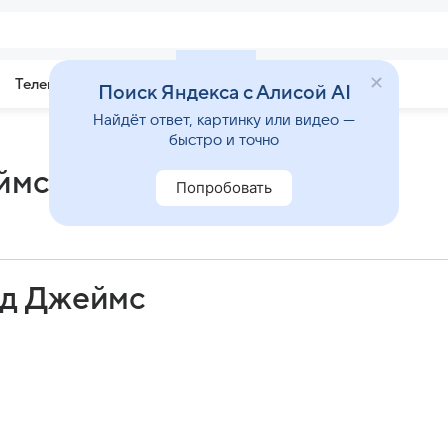
Телепрограмма
Звезды
Поиск Яндекса с Алисой AI
Найдёт ответ, картинку или видео —
быстро и точно
ймс
Попробовать
дд Джеймс