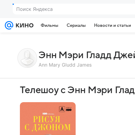
Фильмы
Сериалы
Новости и статьи
Энн Мэри Гладд Дже
Ann Mary Gludd James
Телешоу с Энн Мэри Гла