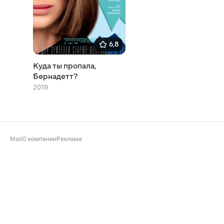
6,8
Куда ты пропала,
Бернадетт?
2019
Mail
О компании
Реклама