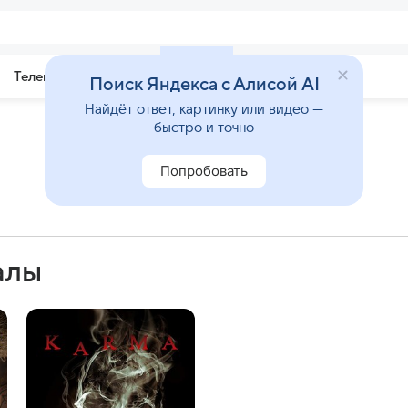
Телепрограмма
Звезды
Поиск Яндекса с Алисой AI
Найдёт ответ, картинку или видео —
быстро и точно
Попробовать
алы