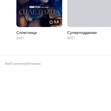
5,8
Сплетница
Суперподделки
2021
2027
Mail
О компании
Реклама