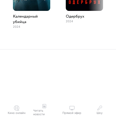
Календарный
Одербрух
2024
убийца
2024
Читать
Кино онлайн
Прямой эфир
Шоу
новости