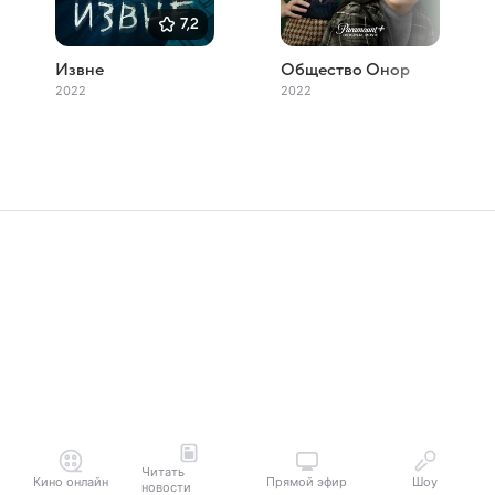
7,2
Извне
Общество Онор
2022
2022
Читать
Кино онлайн
Прямой эфир
Шоу
новости