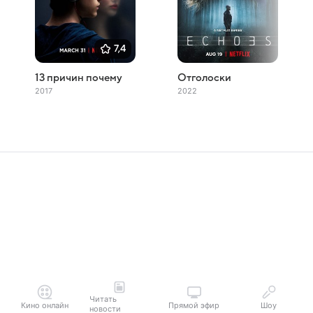
7,4
13 причин почему
Отголоски
2017
2022
Читать
Кино онлайн
Прямой эфир
Шоу
новости