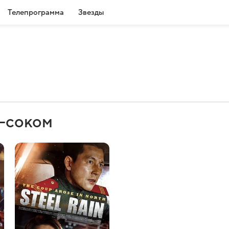
Телепрограмма
Звезды
У-соком