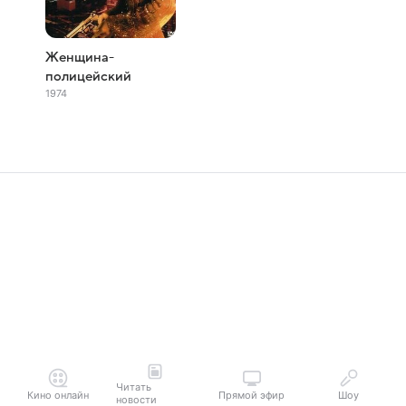
Женщина-
полицейский
1974
Читать
Кино онлайн
Прямой эфир
Шоу
новости