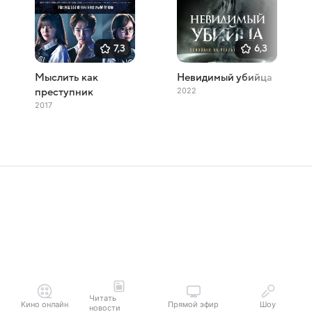
7,3
6,3
Мыслить как
Невидимый убийца
2022
преступник
2017
Читать
Кино онлайн
Прямой эфир
Шоу
новости