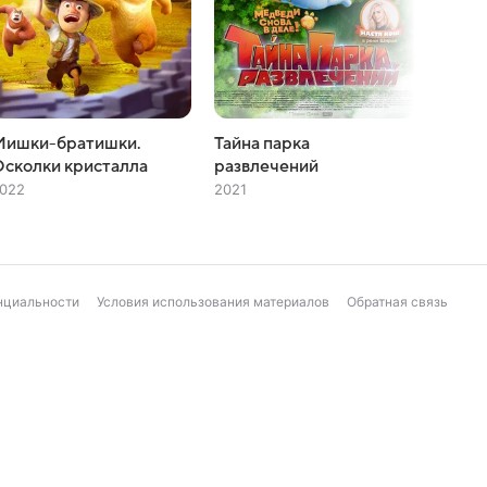
Мишки-братишки.
Тайна парка
Мишки
сколки кристалла
развлечений
монст
022
2021
2020
нциальности
Условия использования материалов
Обратная связь