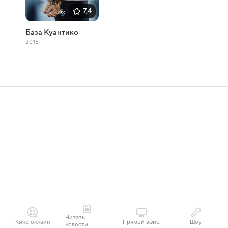
7,4
База Куантико
2015
Читать
Кино онлайн
Прямой эфир
Шоу
новости