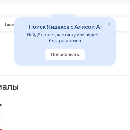
Телепрограмма
Звезды
Поиск Яндекса с Алисой AI
Найдёт ответ, картинку или видео —
быстро и точно
Попробовать
иалы