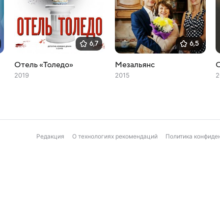
6,7
6,5
Отель «Толедо»
Мезальянс
С
2019
2015
2
Редакция
О технологиях рекомендаций
Политика конфиде