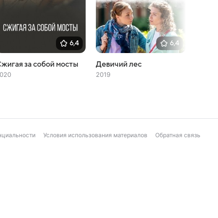
6,4
6,4
жигая за собой мосты
Девичий лес
Селфи
020
2019
2019
нциальности
Условия использования материалов
Обратная связь