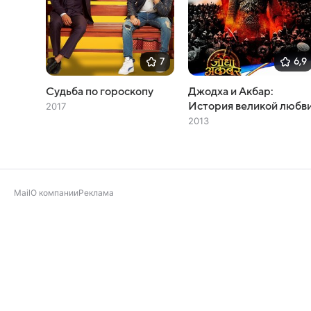
7
6,9
Судьба по гороскопу
Джодха и Акбар:
История великой любв
2017
2013
Mail
О компании
Реклама