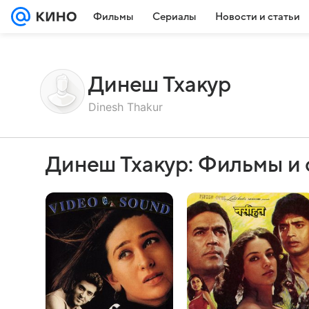
Фильмы
Сериалы
Новости и статьи
Динеш Тхакур
Dinesh Thakur
Динеш Тхакур: Фильмы и