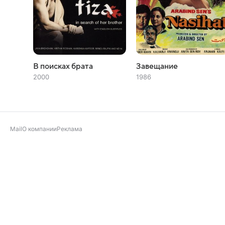
В поисках брата
Завещание
2000
1986
Mail
О компании
Реклама