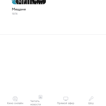
Мещане
1974
Читать
Кино онлайн
Прямой эфир
Шоу
новости