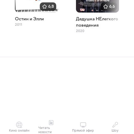
6,8
6,6
Остин и Элли
Дедушка НЕлегкого
2011
поведения
2020
Читать
Кино онлайн
Прямой эфир
Шоу
новости