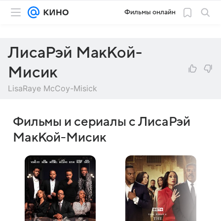
Фильмы онлайн
ЛисаРэй МакКой-
Мисик
LisaRaye McCoy-Misick
Фильмы и сериалы с ЛисаРэй
МакКой-Мисик