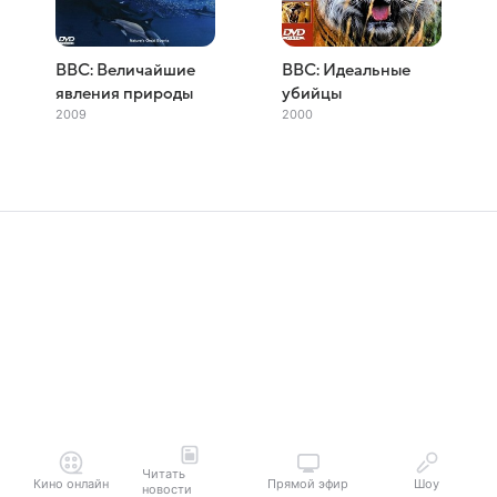
BBC: Величайшие
BBC: Идеальные
явления природы
убийцы
2009
2000
Читать
Кино онлайн
Прямой эфир
Шоу
новости