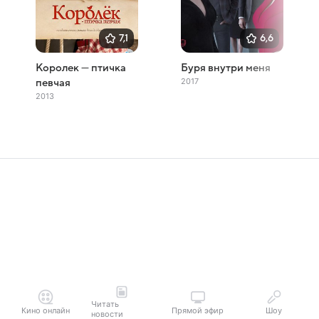
7,1
6,6
Королек — птичка
Буря внутри меня
2017
певчая
2013
Читать
Кино онлайн
Прямой эфир
Шоу
новости